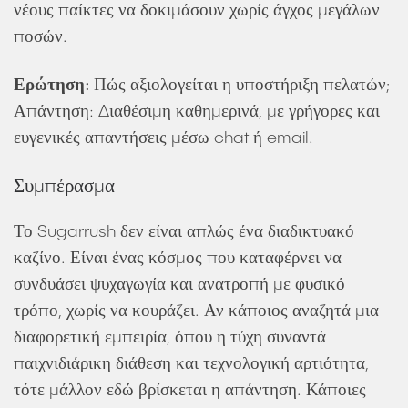
νέους παίκτες να δοκιμάσουν χωρίς άγχος μεγάλων
ποσών.
Ερώτηση:
Πώς αξιολογείται η υποστήριξη πελατών;
Απάντηση: Διαθέσιμη καθημερινά, με γρήγορες και
ευγενικές απαντήσεις μέσω chat ή email.
Συμπέρασμα
Το Sugarrush δεν είναι απλώς ένα διαδικτυακό
καζίνο. Είναι ένας κόσμος που καταφέρνει να
συνδυάσει ψυχαγωγία και ανατροπή με φυσικό
τρόπο, χωρίς να κουράζει. Αν κάποιος αναζητά μια
διαφορετική εμπειρία, όπου η τύχη συναντά
παιχνιδιάρικη διάθεση και τεχνολογική αρτιότητα,
τότε μάλλον εδώ βρίσκεται η απάντηση. Κάποιες