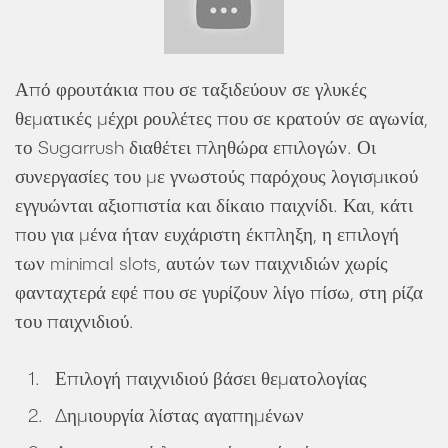
Από φρουτάκια που σε ταξιδεύουν σε γλυκές
θεματικές μέχρι ρουλέτες που σε κρατούν σε αγωνία,
το Sugarrush διαθέτει πληθώρα επιλογών. Οι
συνεργασίες του με γνωστούς παρόχους λογισμικού
εγγυώνται αξιοπιστία και δίκαιο παιχνίδι. Και, κάτι
που για μένα ήταν ευχάριστη έκπληξη, η επιλογή
των minimal slots, αυτών των παιχνιδιών χωρίς
φανταχτερά εφέ που σε γυρίζουν λίγο πίσω, στη ρίζα
του παιχνιδιού.
Επιλογή παιχνιδιού βάσει θεματολογίας
Δημιουργία λίστας αγαπημένων