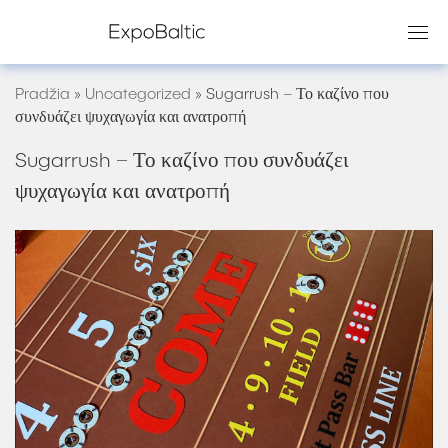
Skip
to
content
Pradžia
»
Uncategorized
»
Sugarrush – Το καζίνο που
συνδυάζει ψυχαγωγία και ανατροπή
Sugarrush – Το καζίνο που συνδυάζει
ψυχαγωγία και ανατροπή