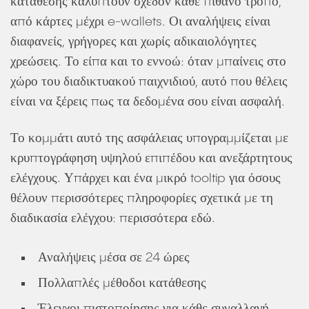
κατάθεσης καλύπτουν σχεδόν κάθε πιθανό τρόπο,
από κάρτες μέχρι e-wallets. Οι αναλήψεις είναι
διαφανείς, γρήγορες και χωρίς αδικαιολόγητες
χρεώσεις. Το είπα και το εννοώ: όταν μπαίνεις στο
χώρο του διαδικτυακού παιχνιδιού, αυτό που θέλεις
είναι να ξέρεις πως τα δεδομένα σου είναι ασφαλή.
Το κομμάτι αυτό της ασφάλειας υπογραμμίζεται με
κρυπτογράφηση υψηλού επιπέδου και ανεξάρτητους
ελέγχους. Υπάρχει και ένα μικρό tooltip για όσους
θέλουν περισσότερες πληροφορίες σχετικά με τη
διαδικασία ελέγχου:
περισσότερα εδώ
.
Αναλήψεις μέσα σε 24 ώρες
Πολλαπλές μέθοδοι κατάθεσης
Έλεγχοι πιστοποίησης για κάθε συναλλαγή