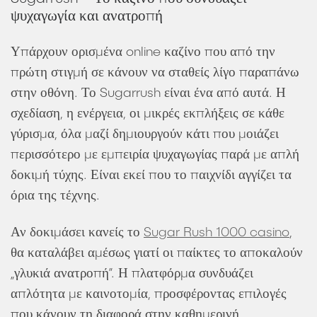
ψυχαγωγία και ανατροπή
Υπάρχουν ορισμένα online καζίνο που από την
πρώτη στιγμή σε κάνουν να σταθείς λίγο παραπάνω
στην οθόνη. Το Sugarrush είναι ένα από αυτά. Η
σχεδίαση, η ενέργεια, οι μικρές εκπλήξεις σε κάθε
γύρισμα, όλα μαζί δημιουργούν κάτι που μοιάζει
περισσότερο με εμπειρία ψυχαγωγίας παρά με απλή
δοκιμή τύχης. Είναι εκεί που το παιχνίδι αγγίζει τα
όρια της τέχνης.
Αν δοκιμάσει κανείς το
Sugar Rush 1000 casino
,
θα καταλάβει αμέσως γιατί οι παίκτες το αποκαλούν
„γλυκιά ανατροπή”. Η πλατφόρμα συνδυάζει
απλότητα με καινοτομία, προσφέροντας επιλογές
που κάνουν τη διαφορά στην καθημερινή