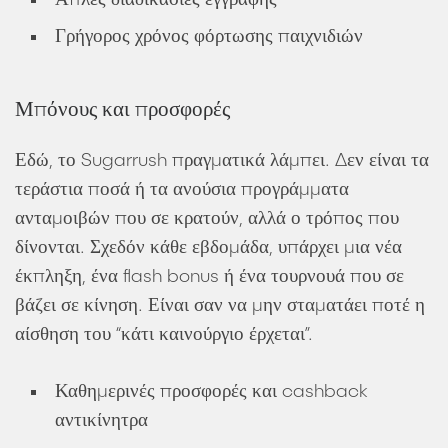
Απλές διαδικασίες εγγραφής
Γρήγορος χρόνος φόρτωσης παιχνιδιών
Μπόνους και προσφορές
Εδώ, το Sugarrush πραγματικά λάμπει. Δεν είναι τα
τεράστια ποσά ή τα ανούσια προγράμματα
ανταμοιβών που σε κρατούν, αλλά ο τρόπος που
δίνονται. Σχεδόν κάθε εβδομάδα, υπάρχει μια νέα
έκπληξη, ένα flash bonus ή ένα τουρνουά που σε
βάζει σε κίνηση. Είναι σαν να μην σταματάει ποτέ η
αίσθηση του “κάτι καινούργιο έρχεται”.
Καθημερινές προσφορές και cashback
αντικίνητρα