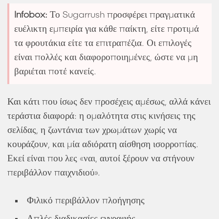
Infobox:
Το Sugarrush προσφέρει πραγματικά
ευέλικτη εμπειρία για κάθε παίκτη, είτε προτιμά
τα φρουτάκια είτε τα επιτραπέζια. Οι επιλογές
είναι πολλές και διαφοροποιημένες, ώστε να μη
βαριέται ποτέ κανείς.
Και κάτι που ίσως δεν προσέχεις αμέσως, αλλά κάνει
τεράστια διαφορά: η ομαλότητα στις κινήσεις της
σελίδας, η ζωντάνια των χρωμάτων χωρίς να
κουράζουν, και μία αδιόρατη αίσθηση ισορροπίας.
Εκεί είναι που λες «ναι, αυτοί ξέρουν να στήνουν
περιβάλλον παιχνιδιού».
Φιλικό περιβάλλον πλοήγησης