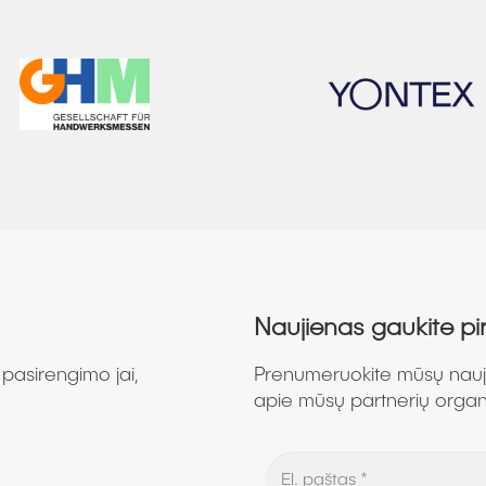
Naujienas gaukite pi
pasirengimo jai,
Prenumeruokite mūsų naujie
apie mūsų partnerių orga