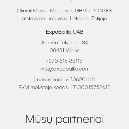
Oficiali Messe München, GHM ir YONTEX
atstovybė Lietuvoje, Latvijoje, Estijoje
ExpoBaltic, UAB
Alberto Telyčėno 34
08431 Vilnius
+370 616 85115
info@expobaltic.com
Įmonės kodas: 306201116
PVM mokėtojo kodas: LT100015752618
Mūsų partneriai