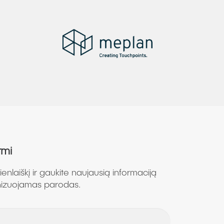
rmi
nlaiškį ir gaukite naujausią informaciją
nizuojamas parodas.