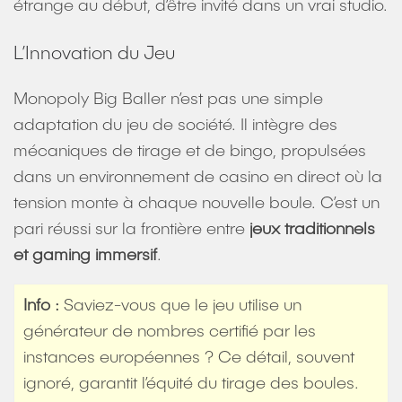
étrange au début, d’être invité dans un vrai studio.
L’Innovation du Jeu
Monopoly Big Baller n’est pas une simple
adaptation du jeu de société. Il intègre des
mécaniques de tirage et de bingo, propulsées
dans un environnement de casino en direct où la
tension monte à chaque nouvelle boule. C’est un
pari réussi sur la frontière entre
jeux traditionnels
et gaming immersif
.
Info :
Saviez-vous que le jeu utilise un
générateur de nombres certifié par les
instances européennes ? Ce détail, souvent
ignoré, garantit l’équité du tirage des boules.