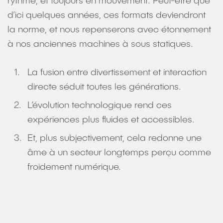
rythmé, et toujours en mouvement. Peut-être que
d’ici quelques années, ces formats deviendront
la norme, et nous repenserons avec étonnement
à nos anciennes machines à sous statiques.
La fusion entre divertissement et interaction
directe séduit toutes les générations.
L’évolution technologique rend ces
expériences plus fluides et accessibles.
Et, plus subjectivement, cela redonne une
âme à un secteur longtemps perçu comme
froidement numérique.