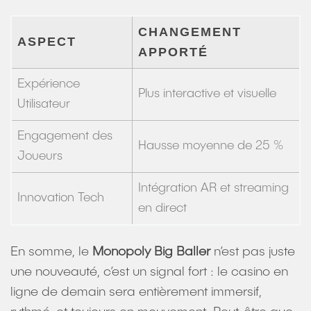
CHANGEMENT
ASPECT
APPORTÉ
Expérience
Plus interactive et visuelle
Utilisateur
Engagement des
Hausse moyenne de 25 %
Joueurs
Intégration AR et streaming
Innovation Tech
en direct
En somme, le
Monopoly Big Baller
n’est pas juste
une nouveauté, c’est un signal fort : le casino en
ligne de demain sera entièrement immersif,