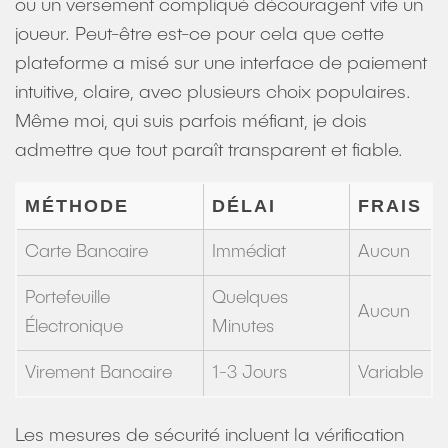
ou un versement compliqué découragent vite un
joueur. Peut-être est-ce pour cela que cette
plateforme a misé sur une interface de paiement
intuitive, claire, avec plusieurs choix populaires.
Même moi, qui suis parfois méfiant, je dois
admettre que tout paraît transparent et fiable.
MÉTHODE
DÉLAI
FRAIS
Carte Bancaire
Immédiat
Aucun
Portefeuille
Quelques
Aucun
Électronique
Minutes
Virement Bancaire
1-3 Jours
Variable
Les mesures de sécurité incluent la vérification